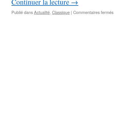
Continuer la lecture
→
sur
Publié dans
Actualité
,
Classique
|
Commentaires fermés
Copie
d’une
« Assom
de
la
cathédr
de
Montau
pour
une
chapell
privée