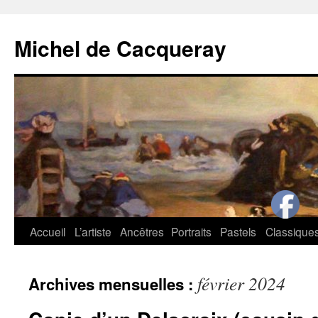
Michel de Cacqueray
Aller
Accueil
L’artiste
Ancêtres
Portraits
Pastels
Classique
au
février 2024
Archives mensuelles :
contenu