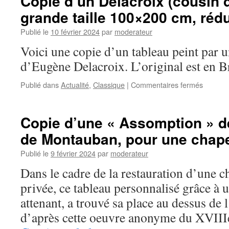
Copie d’un Delacroix (cousin 
grande taille 100×200 cm, réd
Publié le
10 février 2024
par
moderateur
Voici une copie d’un tableau peint par u
d’Eugène Delacroix. L’original est en B
sur
Publié dans
Actualité
,
Classique
|
Commentaires fermés
Copie
d’un
Delacro
Copie d’une « Assomption » de
(cousin
de Montauban, pour une chape
d’Eugèn
de
Publié le
9 février 2024
par
moderateur
grande
taille
Dans le cadre de la restauration d’une c
100×20
privée, ce tableau personnalisé grâce à 
cm,
réduit
attenant, a trouvé sa place au dessus de
à
d’après cette oeuvre anonyme du XVIIIe
50×100
cm