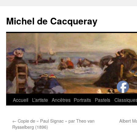
Michel de Cacqueray
Aller
Accueil
L’artiste
Ancêtres
Portraits
Pastels
Classique
au
←
Copie de « Paul Signac » par Theo van
Albert Ma
contenu
Rysselberg (1896)